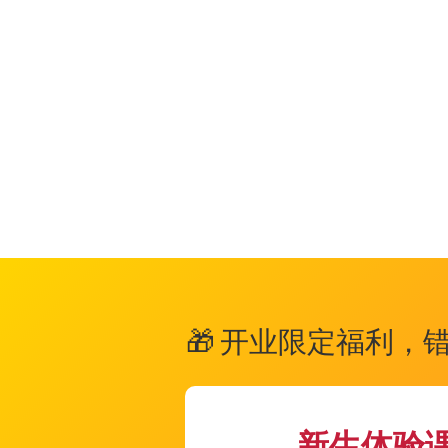
👨‍👩‍👧‍👦 
👶
儿童班
(3-12岁)
🧑
青少年班
(13-18
🎁 开业限定福利，
新生体验