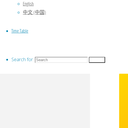
English
中文 (中国)
Time Table
Search for:
Search