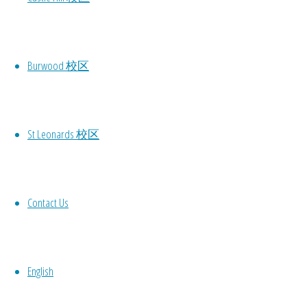
Burwood 校区
St Leonards 校区
Contact Us
English