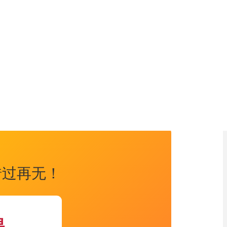
适合所有年龄段
岁)
👩
成人班
(18岁+)
错过再无！
课