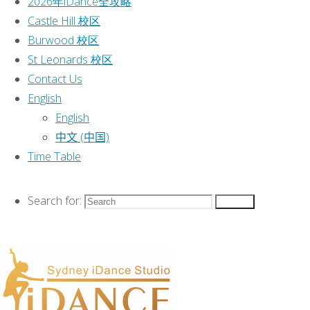
2026年iDance全攻略
Categories
Castle Hill 校区
Burwood 校区
Event
St Leonards 校区
Classes
|
Contact Us
2026 Classes
|
English
2026年iDance全攻略
|
English
Castle Hill 校区
|
中文 (中国)
Burwood 校区
|
Time Table
St Leonards 校区
|
Contact Us
|
Search for:
Search
English
|
Time Table
|
This text can be changed from the
Miscellaneous section of the options
panel.