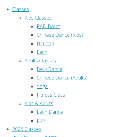
Classes
Kids Classes
RAD Ballet
Chinese Dance (Kids)
Hip-hop
Ho
Search for:
Latin
Adults Classes
Search
S
Belly Dance
Recent Posts
Chinese Dance (Adults)
Yoga
课程表
Fitness Class
(no title)
Kids & Adults
(no title)
Latin Dance
(no title)
Jazz
Sydney iDance 2025 Annual
2026 Classes
Dance Concert