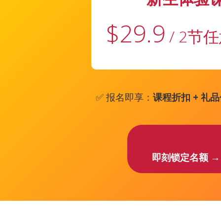
$29.9
/ 2节
✅ 报名即享：
课程折扣 + 礼品
即刻锁定名额 →