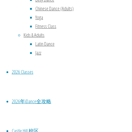
Chinese Dance (Adults)
Yoga
Fitness Class
Kids & Adults
Latin Dance
Jazz
2026 Classes
2026年iDance全攻略
Castle Hill 校区