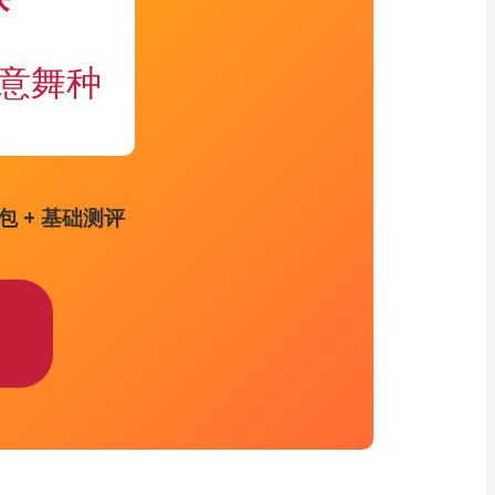
任意舞种
包 + 基础测评