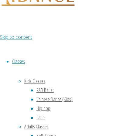
Lorem ipsum
dolor sit amet,
consectetur
adipiscing
elit, cras ut imperdiet augue.
Skip to content
Classes
Kids Classes
RAD Ballet
Chinese Dance (Kids)
Hip-hop
Latin
Adults Classes
Belly Dance