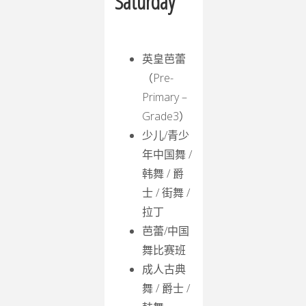
Saturday
英皇芭蕾
（Pre-
Primary –
Grade3）
少儿/青少
年中国舞 /
韩舞 / 爵
士 / 街舞 /
拉丁
芭蕾/中国
舞比赛班
成人古典
舞 / 爵士 /