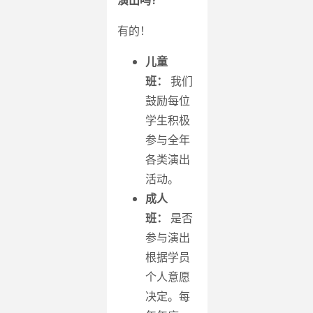
有的！
儿童
班：
我们
鼓励每位
学生积极
参与全年
各类演出
活动。
成人
班：
是否
参与演出
根据学员
个人意愿
决定。每