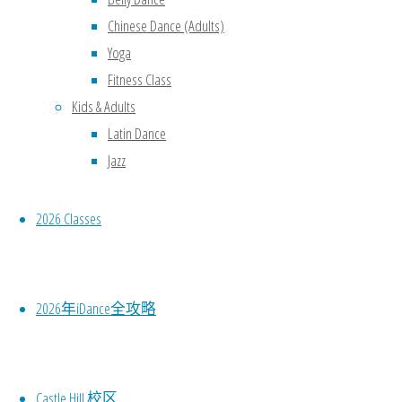
舞蹈课程。我们
Chinese Dance (Adults)
是
北京舞蹈学院
Yoga
考级指定考点
，
Fitness Class
也是
英国皇家芭
Kids & Adults
蕾舞 RAD 官方
Latin Dance
认证机构
，助力
Jazz
学员系统成长、
专业发展。
2026 Classes
2026年iDance全攻略
Castle Hill 校区