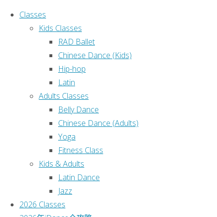
Classes
Kids Classes
RAD Ballet
Chinese Dance (Kids)
Hip-hop
Home
This text can be
Latin
Uncategorized
changed from the
Adults Classes
Welcome to
Welcome
Miscellaneous
Belly Dance
Sydney iDance
section of the
Chinese Dance (Adults)
Studio!
to
options panel.
Yoga
Lorem ipsum
Fitness Class
dolor sit amet,
Kids & Adults
Sydney
consectetur
Latin Dance
adipiscing
elit, cras
Jazz
ut imperdiet augue.
iDance
2026 Classes