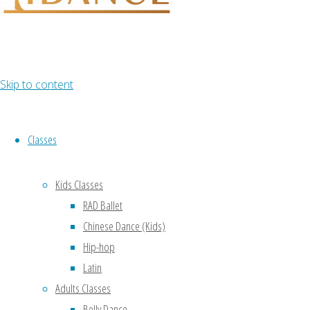
成人舞
蹈!健身!
Skip to content
瑜伽!
Classes
位于悉尼Castle
Kids Classes
Hill, Burwood的
RAD Ballet
iDance Dance
Chinese Dance (Kids)
School 是一家
Hip-hop
专业的舞蹈与健
Latin
身培训机构，致
力于为儿童与成
Adults Classes
人提供多元化的
Belly Dance