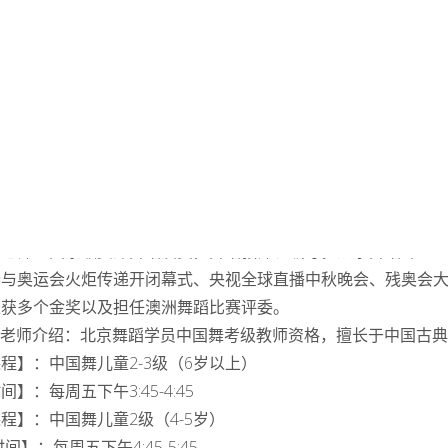
资介绍：
圆老师：国家级资深舞蹈演员，舞蹈教师、编导。从事舞蹈专业1
参与奥运会火炬传递开闭幕式、央视全球直播中秋晚会、残奥会
荣获多个金奖以及担任澳洲舞蹈比赛评委。
via老师介绍：北京舞蹈学员中国舞考级教师资格，擅长于中国
程】：中国舞儿童2-3级（6岁以上）
间】：每周五下午3:45-4:45
程】：中国舞儿童2级（4-5岁）
间】：每周五下午4:45-5:45