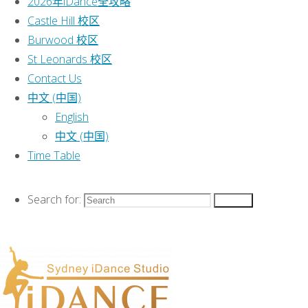
2026年iDance全攻略
Miscellaneous section of the options
Castle Hill 校区
panel.
Burwood 校区
Lorem ipsum
dolor sit amet,
consectetur
St Leonards 校区
adipiscing
elit, cras ut imperdiet augue.
Contact Us
中文 (中国)
English
中文 (中国)
Time Table
Search for:
Search