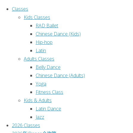
Classes
Kids Classes
RAD Ballet
Chinese Dance (Kids)
Hip-hop
Ho
Search for:
Latin
Adults Classes
Search
K
Belly Dance
近期文章
Chinese Dance (Adults)
Yoga
Welcome to Sydney iDance
儿
Fitness Class
Studio!
儿
Kids & Adults
分类目录
课
Latin Dance
Jazz
Uncategorized
2026 Classes
This text can be changed from the