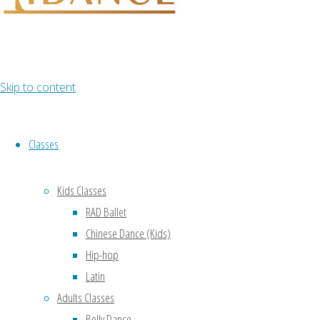
Skip to content
Classes
Kids Classes
RAD Ballet
Chinese Dance (Kids)
Hip-hop
Latin
Adults Classes
Belly Dance