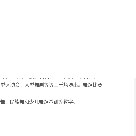
7年，专攻中国民族民间舞、古典舞、现代舞。
大型运动会，大型舞剧等等上千场演出。舞蹈比赛
古典舞，民族舞和少儿舞蹈基训等教学。