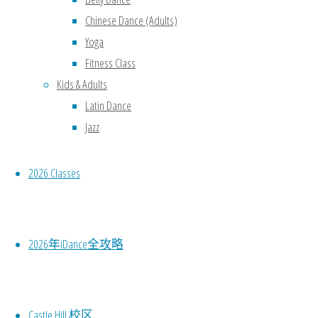
Chinese Dance (Adults)
20
Yoga
在C
Fitness Class
Kids & Adults
Latin Dance
Jazz
2026 Classes
2026年iDance全攻略
Castle Hill 校区