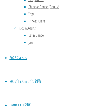
Chinese Dance (Adults)
Yoga
Fitness Class
Kids & Adults
Latin Dance
Jazz
2026 Classes
2026年iDance全攻略
Castle Hill 校区