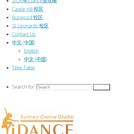
2026年iDance全攻略
人拉丁舞。以拉
Castle Hill 校区
丁的5个舞种为
Burwood 校区
基础：恰恰，伦
St Leonards 校区
巴，桑巴，斗
Contact Us
牛，牛仔。教学
中文 (中国)
方式结合专业拉
English
丁的基本舞步和
中文 (中国)
活波愉悦的套路
Time Table
舞蹈，致力培养
学员的优美体态
和自信！组织学
Search for:
Search
员参加澳洲各项
拉丁比赛，让学
员学以致用，在
比赛中迅速提高
自己！