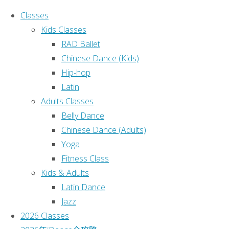
Classes
Kids Classes
RAD Ballet
Chinese Dance (Kids)
Hip-hop
Home
Kids
This text can be
Latin
Latin
changed from the
Adults Classes
Kids
Miscellaneous
Belly Dance
section of the
Chinese Dance (Adults)
Latin
options panel.
Yoga
Lorem ipsum
Fitness Class
dolor sit amet,
Kids & Adults
consectetur
Latin Dance
儿童拉丁舞班
adipiscing
elit, cras
Jazz
拉丁舞班开展了
ut imperdiet augue.
2026 Classes
儿童拉丁舞和成